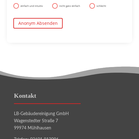
einfach und intuitiv
nicht ganz einfach
schlecht
Anonym Absenden
Kontakt
LB-Gebäudereinigung GmbH
Wagenstedter Straße 7
99974 Mühlhausen